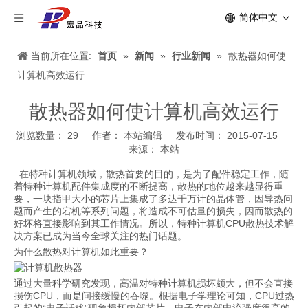
简体中文
当前所在位置:
首页
»
新闻
»
行业新闻
»
散热器如何使
计算机高效运行
散热器如何使计算机高效运行
浏览数量：
29
作者： 本站编辑 发布时间： 2015-07-15
来源：
本站
["wechat","weibo","qzone","douban","email"]
在特种计算机领域，散热首要的目的，是为了配件稳定工作，随
着特种计算机配件集成度的不断提高，散热的地位越来越显得重
要，一块指甲大小的芯片上集成了多达千万计的晶体管，因导热问
题而产生的宕机等系列问题，将造成不可估量的损失，因而散热的
好坏将直接影响到其工作情况。所以，特种计算机CPU散热技术解
决方案已成为当今全球关注的热门话题。
为什么散热对计算机如此重要？
通过大量科学研究发现，高温对特种计算机损坏颇大，但不会直接
损伤CPU，而是间接缓慢的吞噬。根据电子学理论可知，CPU过热