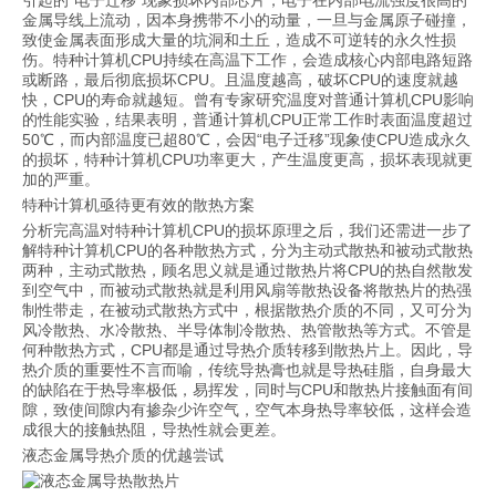
引起的“电子迁移”现象损坏内部芯片，电子在内部电流强度很高的
金属导线上流动，因本身携带不小的动量，一旦与金属原子碰撞，
致使金属表面形成大量的坑洞和土丘，造成不可逆转的永久性损
伤。特种计算机CPU持续在高温下工作，会造成核心内部电路短路
或断路，最后彻底损坏CPU。且温度越高，破坏CPU的速度就越
快，CPU的寿命就越短。曾有专家研究温度对普通计算机CPU影响
的性能实验，结果表明，普通计算机CPU正常工作时表面温度超过
50℃，而内部温度已超80℃，会因“电子迁移”现象使CPU造成永久
的损坏，特种计算机CPU功率更大，产生温度更高，损坏表现就更
加的严重。
特种计算机亟待更有效的散热方案
分析完高温对特种计算机CPU的损坏原理之后，我们还需进一步了
解特种计算机CPU的各种散热方式，分为主动式散热和被动式散热
两种，主动式散热，顾名思义就是通过散热片将CPU的热自然散发
到空气中，而被动式散热就是利用风扇等散热设备将散热片的热强
制性带走，在被动式散热方式中，根据散热介质的不同，又可分为
风冷散热、水冷散热、半导体制冷散热、热管散热等方式。不管是
何种散热方式，CPU都是通过导热介质转移到散热片上。因此，导
热介质的重要性不言而喻，传统导热膏也就是导热硅脂，自身最大
的缺陷在于热导率极低，易挥发，同时与CPU和散热片接触面有间
隙，致使间隙内有掺杂少许空气，空气本身热导率较低，这样会造
成很大的接触热阻，导热性就会更差。
液态金属导热介质的优越尝试