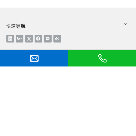
快速导航
新闻动态
LED灯具制作，选择什么材质的散热器较好呢？
2017年全球散热器行业分析
插片式散热器的选购技巧
散热器如何使计算机高效运行
中国石墨烯发展状况盘点，专利领先全球
联系方式
电话： 0769-2166 3338
传真： 0769-2166 3339
手机： 138 0245 6532 / 139 2294 5868