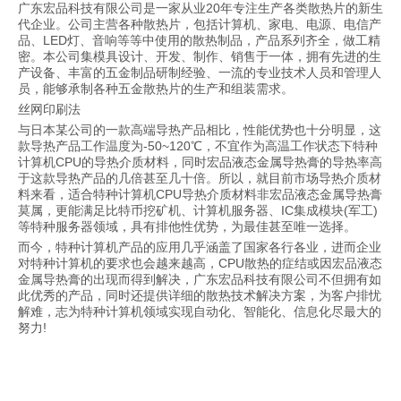
广东宏品科技有限公司是一家从业20年专注生产各类散热片的新生
代企业
。
公司主营各种散热片，包括计算机、家电、电源、电信产
品、LED灯、音响等等中使用的散热制品，产品系列齐全，做工精
密。本公司集模具设计、开发、制作、销售于一体，拥有先进的生
产设备、丰富的五金制品研制经验、一流的专业技术人员和管理人
员，能够承制各种五金散热片的生产和组装需求。
丝网印刷法
与日本某公司的一款高端导热产品相比，性能优势也十分明显，这
款导热产品工作温度为-50~120℃，不宜作为高温工作状态下特种
计算机CPU的导热介质材料，同时宏品液态金属导热膏的导热率高
于这款导热产品的几倍甚至几十倍。所以，就目前市场导热介质材
料来看，适合特种计算机CPU导热介质材料非宏品液态金属导热膏
莫属，更能满足比特币挖矿机、计算机服务器、IC集成模块(军工)
等特种服务器领域，具有排他性优势，为最佳甚至唯一选择。
而今，特种计算机产品的应用几乎涵盖了国家各行各业，进而企业
对特种计算机的要求也会越来越高，CPU散热的症结或因宏品液态
金属导热膏的出现而得到解决，广东宏品科技有限公司不但拥有如
此优秀的产品，同时还提供详细的散热技术解决方案，为客户排忧
解难，志为特种计算机领域实现自动化、智能化、信息化尽最大的
努力!